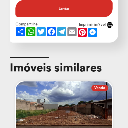
Enviar
Compartilhe
Imprimir im?vel
Share
WhatsApp
Twitter
Facebook
Telegram
Email
Pinterest
Messenger
Imóveis similares
Venda