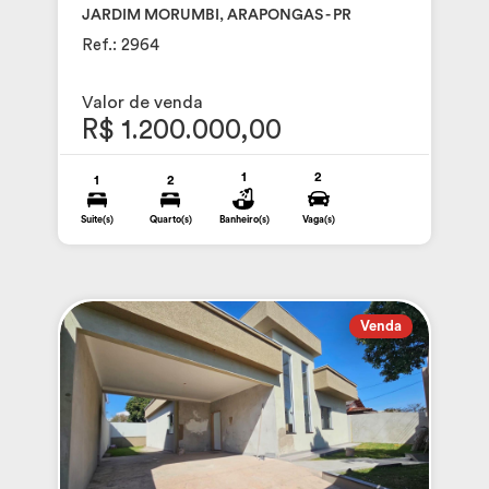
JARDIM MORUMBI, ARAPONGAS - PR
Ref.: 2964
Valor de venda
R$ 1.200.000,00
1
2
1
2
Suite(s)
Quarto(s)
Banheiro(s)
Vaga(s)
Venda