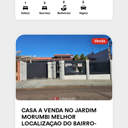
2
2
1
2
Suite(s)
Quarto(s)
Banheiro(s)
Vaga(s)
Venda
CASA A VENDA NO JARDIM
MORUMBI MELHOR
LOCALIZAÇAO DO BAIRRO-