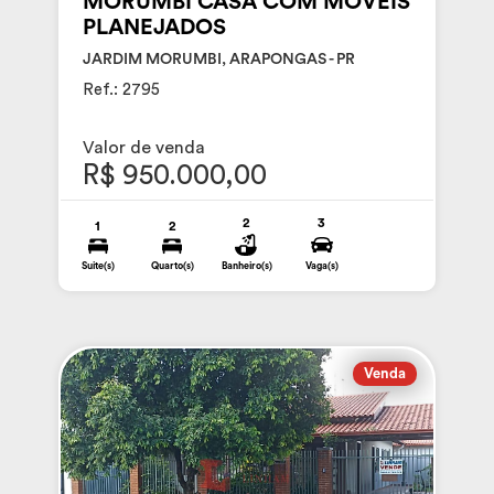
MORUMBI CASA COM MOVEIS
PLANEJADOS
JARDIM MORUMBI, ARAPONGAS - PR
Ref.: 2795
Valor de venda
R$ 950.000,00
2
3
1
2
Suite(s)
Quarto(s)
Banheiro(s)
Vaga(s)
Venda