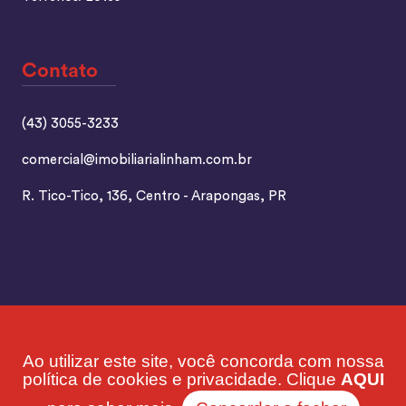
Contato
(43) 3055-3233
comercial@imobiliarialinham.com.br
R. Tico-Tico, 136, Centro - Arapongas, PR
Imobiliária e Loteadora Linham - Imobiliária em Arapongas
Ao utilizar este site, você concorda com nossa
2026 | CRECI: J2975 | Desenvolvido por Imonov &
política de cookies e privacidade. Clique
AQUI
Si9sistemas