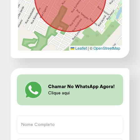
Leaflet
|
©
OpenStreetMap
Chamar No WhatsApp Agora!
Clique aqui