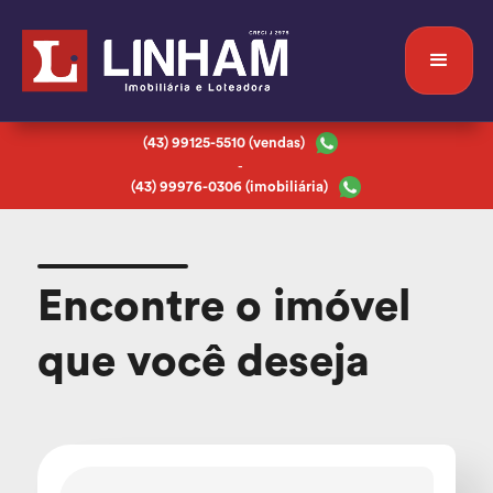
(43) 99125-5510 (vendas)
-
(43) 99976-0306 (imobiliária)
Encontre o imóvel
que você deseja