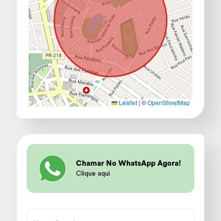
Leaflet
|
©
OpenStreetMap
Chamar No WhatsApp Agora!
Clique aqui