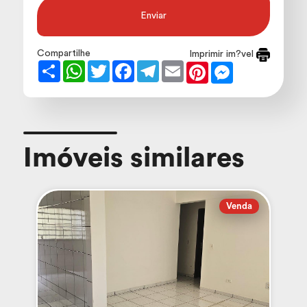
Enviar
Compartilhe
Imprimir im?vel
Share
WhatsApp
Twitter
Facebook
Telegram
Email
Pinterest
Messenger
Imóveis similares
Venda