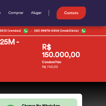
o
Comprar
Alugar
Contato
-
-5510 (vendas)
(43) 99976-0306 (imobiliária)
25M -
R$
150.000,00
Condom?nio
R$ 750,00
Chamar No WhatsApp