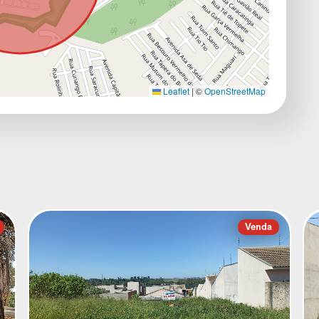
Leaflet
|
©
OpenStreetMap
Venda