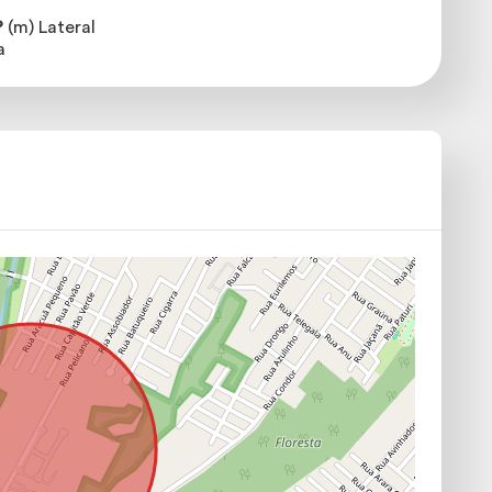
?
(m) Lateral
a