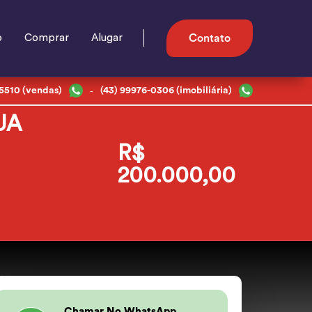
o
Comprar
Alugar
Contato
-
-5510 (vendas)
(43) 99976-0306 (imobiliária)
UA
R$
200.000,00
Chamar No WhatsApp