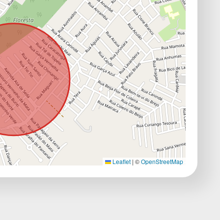
Leaflet
|
©
OpenStreetMap