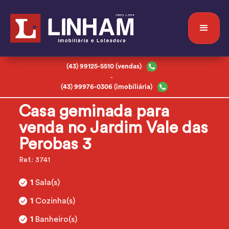
(43) 99125-5510 (vendas)
-
(43) 99976-0306 (imobiliária)
Casa geminada para
venda no Jardim Vale das
Perobas 3
Ref.: 3741
1
Sala(s)
1
Cozinha(s)
1
Banheiro(s)