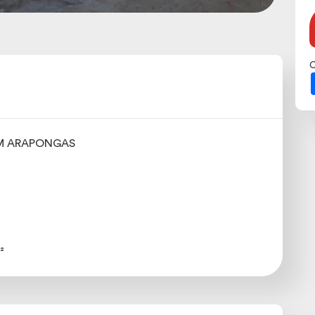
C
M ARAPONGAS
²