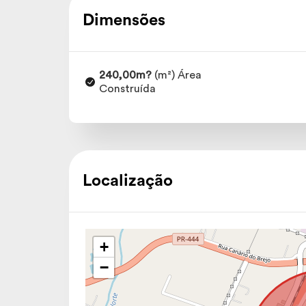
Dimensões
240,00m?
(m²) Área
Construída
Localização
+
−