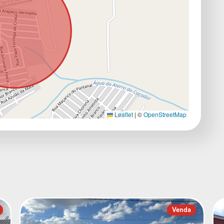
Leaflet
|
©
OpenStreetMap
Venda