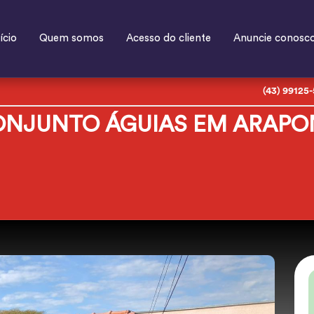
ício
Quem somos
Acesso do cliente
Anuncie conosc
(43) 99125
ONJUNTO ÁGUIAS EM ARAP